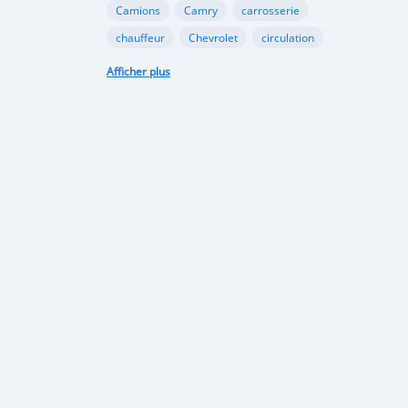
Camions
Camry
carrosserie
chauffeur
Chevrolet
circulation
collaboration
conduite
conseil
Afficher plus
contrôle
contrôle technique
coopération
Corolla
Décorations
électrique
énergie
Entretien du véhicule
Financement Agricole
Ford
gazole
Google
GooglePlay
gouvernement
Hyundai
immatriculation
importation
infrastructures
Internet
investissement
Land Rover
législation
limitation
lithium
logistique
loi
Lomé
marque