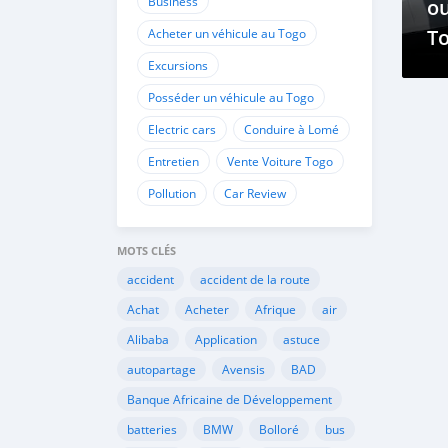
Business
ou
To
Acheter un véhicule au Togo
ch
Excursions
Posséder un véhicule au Togo
Electric cars
Conduire à Lomé
Entretien
Vente Voiture Togo
Pollution
Car Review
MOTS CLÉS
accident
accident de la route
Achat
Acheter
Afrique
air
Alibaba
Application
astuce
autopartage
Avensis
BAD
Banque Africaine de Développement
batteries
BMW
Bolloré
bus