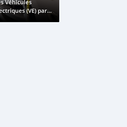
s Véhicules
ectriques (VE) par
apport aux
hicules Hybrides
echargeables (VHR)