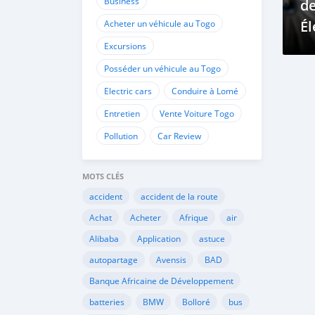
Business
de
Él
Acheter un véhicule au Togo
R
Excursions
Vé
Posséder un véhicule au Togo
R
Electric cars
Conduire à Lomé
Entretien
Vente Voiture Togo
Pollution
Car Review
MOTS CLÉS
accident
accident de la route
Achat
Acheter
Afrique
air
Alibaba
Application
astuce
autopartage
Avensis
BAD
Banque Africaine de Développement
batteries
BMW
Bolloré
bus