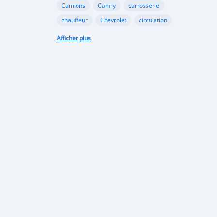
Camions
Camry
carrosserie
chauffeur
Chevrolet
circulation
collaboration
conduite
conseil
Afficher plus
contrôle
contrôle technique
coopération
Corolla
Décorations
électrique
énergie
Entretien du véhicule
Financement Agricole
Ford
gazole
Google
GooglePlay
gouvernement
Hyundai
immatriculation
importation
infrastructures
Internet
investissement
Land Rover
législation
limitation
lithium
logistique
loi
Lomé
marque