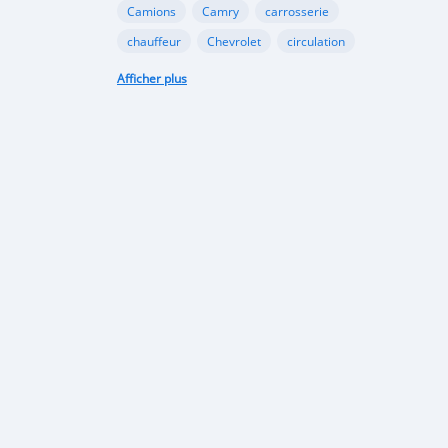
Camions
Camry
carrosserie
chauffeur
Chevrolet
circulation
collaboration
conduite
conseil
Afficher plus
contrôle
contrôle technique
coopération
Corolla
Décorations
électrique
énergie
Entretien du véhicule
Financement Agricole
Ford
gazole
Google
GooglePlay
gouvernement
Hyundai
immatriculation
importation
infrastructures
Internet
investissement
Land Rover
législation
limitation
lithium
logistique
loi
Lomé
marque