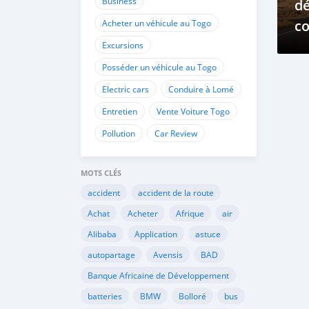
Business
d
co
Acheter un véhicule au Togo
Excursions
Posséder un véhicule au Togo
Electric cars
Conduire à Lomé
Entretien
Vente Voiture Togo
Pollution
Car Review
MOTS CLÉS
accident
accident de la route
Achat
Acheter
Afrique
air
Alibaba
Application
astuce
autopartage
Avensis
BAD
Banque Africaine de Développement
batteries
BMW
Bolloré
bus