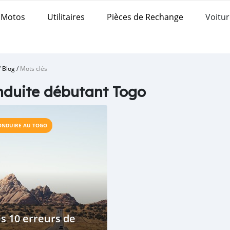
Motos
Utilitaires
Pièces de Rechange
Voitur
/
Blog
/
Mots clés
duite débutant Togo
ONDUIRE AU TOGO
s 10 erreurs de