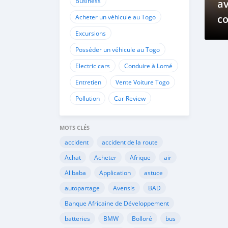
Business
av
co
Acheter un véhicule au Togo
vo
Excursions
?
Posséder un véhicule au Togo
Electric cars
Conduire à Lomé
Entretien
Vente Voiture Togo
Pollution
Car Review
MOTS CLÉS
accident
accident de la route
Achat
Acheter
Afrique
air
Alibaba
Application
astuce
autopartage
Avensis
BAD
Banque Africaine de Développement
batteries
BMW
Bolloré
bus