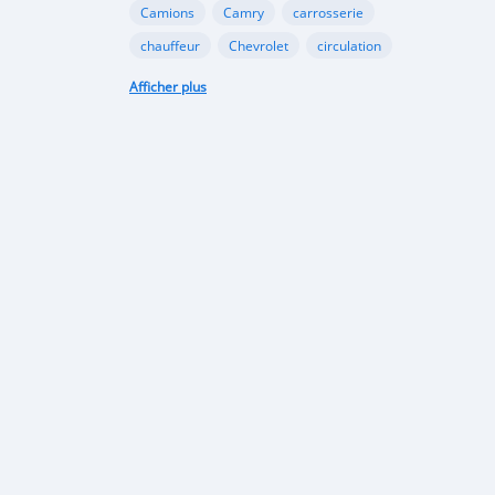
Camions
Camry
carrosserie
chauffeur
Chevrolet
circulation
collaboration
conduite
conseil
Afficher plus
contrôle
contrôle technique
coopération
Corolla
Décorations
électrique
énergie
Entretien du véhicule
Financement Agricole
Ford
gazole
Google
GooglePlay
gouvernement
Hyundai
immatriculation
importation
infrastructures
Internet
investissement
Land Rover
législation
limitation
lithium
logistique
loi
Lomé
marque