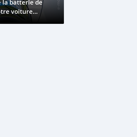
 la batterie de
tre voiture
ectrique