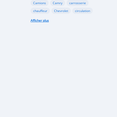
Camions
Camry
carrosserie
chauffeur
Chevrolet
circulation
collaboration
conduite
conseil
Afficher plus
contrôle
contrôle technique
coopération
Corolla
Décorations
électrique
énergie
Entretien du véhicule
Financement Agricole
Ford
gazole
Google
GooglePlay
gouvernement
Hyundai
immatriculation
importation
infrastructures
Internet
investissement
Land Rover
législation
limitation
lithium
logistique
loi
Lomé
marque