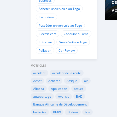
Business
de
vo
Acheter un véhicule au Togo
él
Excursions
Posséder un véhicule au Togo
Electric cars
Conduire à Lomé
Entretien
Vente Voiture Togo
Pollution
Car Review
MOTS CLÉS
accident
accident de la route
Achat
Acheter
Afrique
air
Alibaba
Application
astuce
autopartage
Avensis
BAD
Banque Africaine de Développement
batteries
BMW
Bolloré
bus