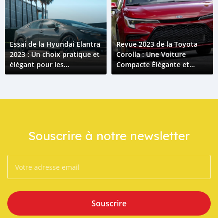
Essai de la Hyundai Elantra
Revue 2023 de la Toyota
2023 : Un choix pratique et
Corolla : Une Voiture
élégant pour les
Compacte Élégante et
Conducteurs Togolais
Efficace pour les
Conducteurs Togolais
Souscrire à notre newsletter
Souscrire