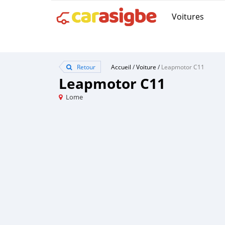
Voitures
Retour
Accueil
/
Voiture
/
Leapmotor C11
Leapmotor C11
Lome