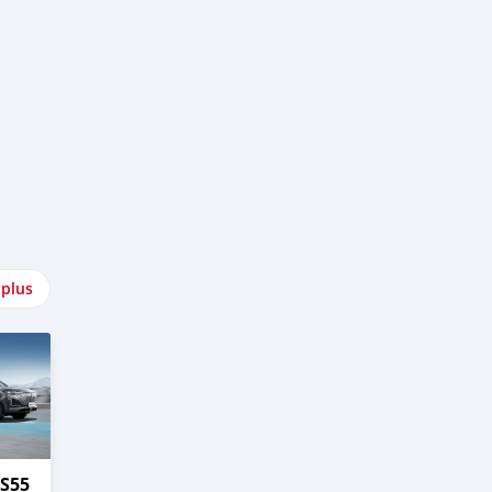
 plus
S55