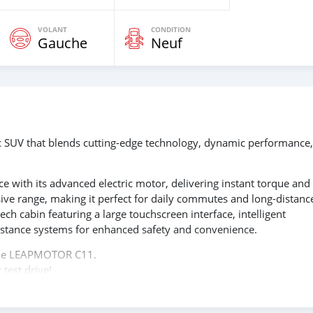
VOLANT
CONDITION
Gauche
Neuf
c SUV that blends cutting-edge technology, dynamic performance
e with its advanced electric motor, delivering instant torque and
sive range, making it perfect for daily commutes and long-distanc
-tech cabin featuring a large touchscreen interface, intelligent
ssistance systems for enhanced safety and convenience.
h the LEAPMOTOR C11.
test drive!