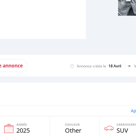
te annonce
Annonce créée le
18 Avril
Ap
ANNÉE
COULEUR
CARROSSERI
e
2025
Other
SUV