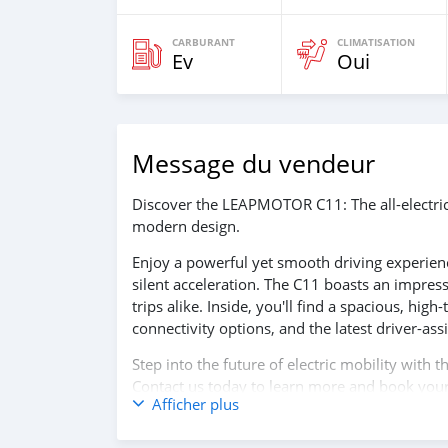
CARBURANT
CLIMATISATION
Ev
Oui
Message du vendeur
Discover the LEAPMOTOR C11: The all-electri
modern design.
Enjoy a powerful yet smooth driving experienc
silent acceleration. The C11 boasts an impres
trips alike. Inside, you'll find a spacious, high
connectivity options, and the latest driver-a
Step into the future of electric mobility wit
Contact us today to learn more and book your 
Afficher plus