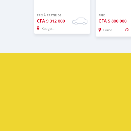
PRIX À PARTIR DE
PRIX
CFA
CFA
9 312 000
5 800 000
Kpagoud
Lomé