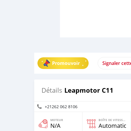
Promouvoir
Signaler cet
Leapmotor C11
Détails
+21262 062 8106
MOTEUR
BOÎTE DE VITESSES
N/A
Automatiqu