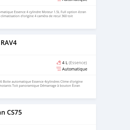
atique Essence 4 cylindre Moteur 1.5L Full option écran
 climatisation d'origine 4 caméra de recul 360 toit
rt 2 commandes démarrage a distance Déjà dédouaner
.900.000 FCFA TTC Contact 00228 92 89 92 24 #GAC
ketplace
 RAV4
4 L
(Essence)
Automatique
 Boite automatique Essence 4cylindres Clime d'origine
lignotants Toit panoramique Démarrage à bouton Écran
 Jantes aluminiums Papiers à jour Tout est OK *Prix TTC 28
à dédouané_ +22896148966 ☎️ via le link ⬇️
M6VSKPCFEEDPI1
an CS75