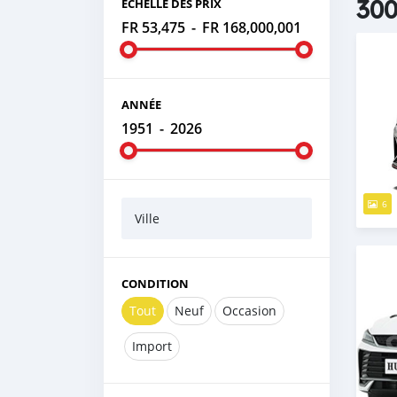
300
ÉCHELLE DES PRIX
FR 53,475
-
FR 168,000,001
ANNÉE
1951
-
2026
6
Ville
CONDITION
Tout
Neuf
Occasion
Import