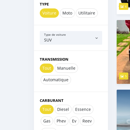
TYPE
6
Voiture
Moto
Utilitaire
Type de voiture
SUV
TRANSMISSION
Tout
Manuelle
5
Automatique
CARBURANT
Tout
Diesel
Essence
Gas
Phev
Ev
Reev