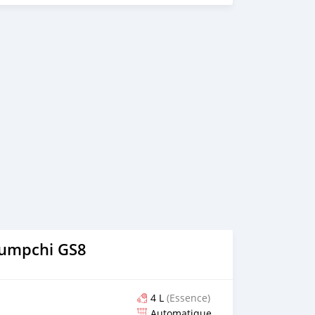
24 #market228 #GLA #GLA200 #mercedes
rumpchi GS8
4 L
(Essence)
Automatique