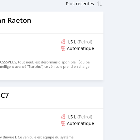
an Raeton
1,5 L
(Petrol)
Automatique
CS55PLUS, tout neuf, est désormais disponible ! Équipé
telligent avancé "Tianzhu", ce véhicule prend en charge
et les dépassements automatiques sur autoroute, ainsi
matique. L'intérieur, avec son design de cockpit
xpérience immersive, complété par un siège optionnel
 le confort à un niveau supérieur. Vous l'aimez et
? Rendez-vous dès maintenant sur notre site Web pour
te : 👉 https://www.huiduauto.com/ Discutez avec nous sur
SC7
Achetez votre voiture auprès de nous dès aujourd'hui !
1,5 L
(Petrol)
Automatique
 Binyue L Ce véhicule est équipé du système