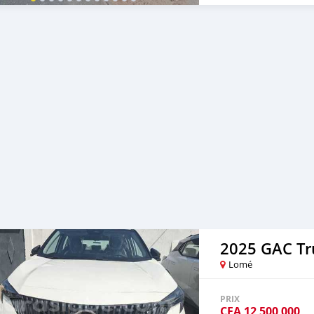
contact 00228 92 89 92 
2025 GAC T
Lomé
PRIX
CFA
12 500 000