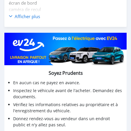
écran de bord
caméra de recul
options au volant
Afficher plus
Système d'amplification+ haut parleur additionnel
intérieur cuir
4portieres
7places
papiers à jour...
série: BJ
prix : 3500000 FCFA
Soyez Prudents
En aucun cas ne payez en avance.
Inspectez le véhicule avant de l'acheter. Demandez des
documents.
Vérifiez les informations relatives au propriétaire et à
l'enregistrement du véhicule.
Donnez rendez-vous au vendeur dans un endroit
public et n'y allez pas seul.