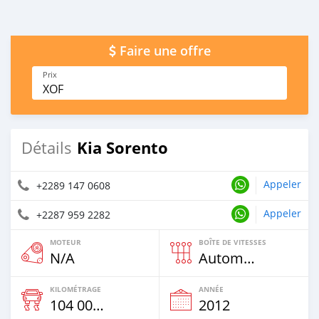
Faire une offre
Prix
XOF
Kia Sorento
Détails
Appeler
+2289 147 0608
Appeler
+2287 959 2282
MOTEUR
BOÎTE DE VITESSES
N/A
Automatique
KILOMÉTRAGE
ANNÉE
104 000 Km
2012