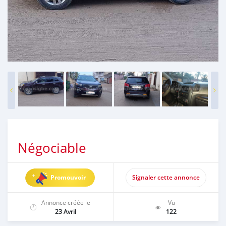
Négociable
Promouvoir
Signaler cette annonce
Annonce créée le
Vu
23 Avril
122