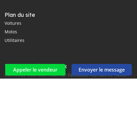
Plan du site
Voitures
Motos
Utilitaires
Réseaux sociaux et flux
Appeler le vendeur
Envoyer le message
Connectez-vous avec nous sur Facebook, YouTube et Twitter.
Souscrire à la newsletter
aux alertes Email et SMS