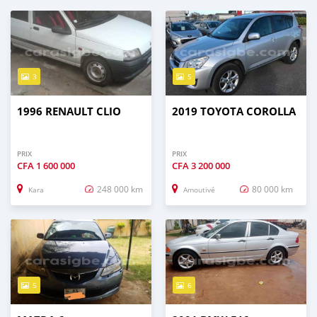
3
5
1996 RENAULT CLIO
2019 TOYOTA COROLLA
PRIX
PRIX
CFA
1 600 000
CFA
3 200 000
248 000 km
80 000 km
Kara
Amoutivé
5
6