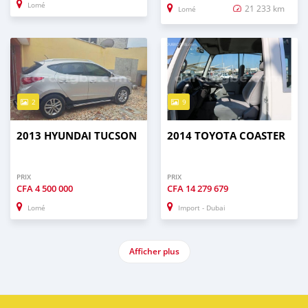
Lomé
21 233 km
Lomé
2
9
2013 HYUNDAI TUCSON
2014 TOYOTA COASTER
PRIX
PRIX
CFA
4 500 000
CFA
14 279 679
Lomé
Import - Dubai
Afficher plus