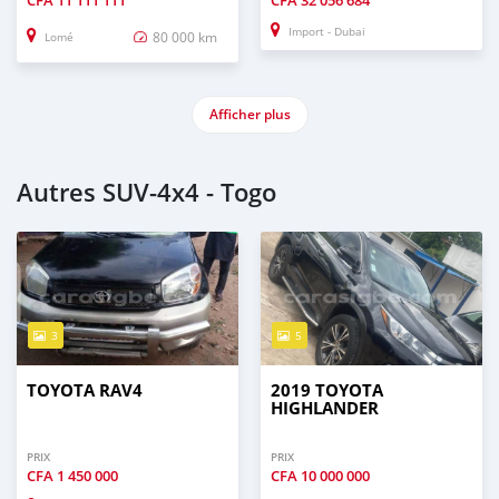
Import - Dubai
80 000 km
Lomé
Afficher plus
Autres SUV‒4x4 - Togo
3
5
TOYOTA RAV4
2019 TOYOTA
HIGHLANDER
PRIX
PRIX
CFA
1 450 000
CFA
10 000 000