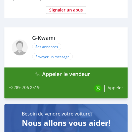
Signaler un abus
G-Kwami
Ses annonces
Envoyer un message
Appeler le vendeur
+2289 706 2519
Appeler
Besoin de vendre votre voiture?
Nous allons vous aider!