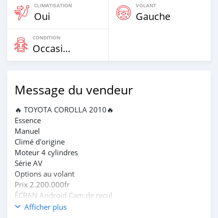
CLIMATISATION
VOLANT
Oui
Gauche
CONDITION
Occasion
Message du vendeur
🔥 TOYOTA COROLLA 2010🔥
Essence
Manuel
Climé d'origine
Moteur 4 cylindres
Série AV
Options au volant
Prix 2.200.000fr
ÉCRAN Android Cam de recul
Jantes Alu
Afficher plus