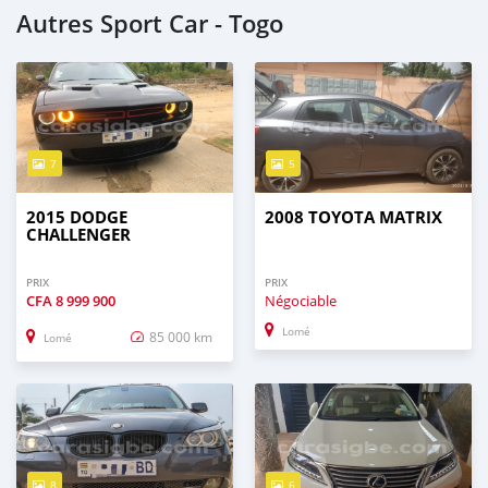
Autres Sport Car - Togo
7
5
2015 DODGE
2008 TOYOTA MATRIX
CHALLENGER
PRIX
PRIX
CFA
8 999 900
Négociable
Lomé
85 000 km
Lomé
8
6