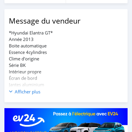
Message du vendeur
*Hyundai Elantra GT*
Année 2013
Boite automatique
Essence 4cylindres
Clime d'origine
Série BK
Intérieur propre
Écran de bord
Jantes aluminium
Papiers à jour
Afficher plus
Tout est ok
*Prix 3.600.000 à revoir*