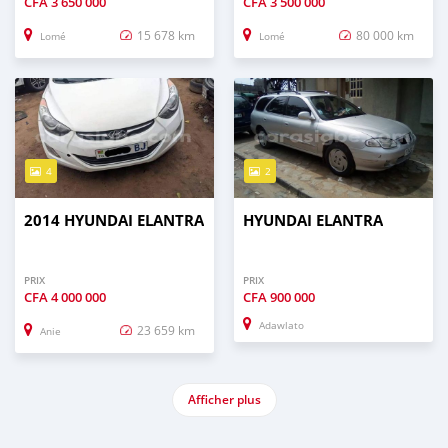
CFA
3 650 000
CFA
3 500 000
15 678 km
80 000 km
Lomé
Lomé
4
2
2014 HYUNDAI ELANTRA
HYUNDAI ELANTRA
PRIX
PRIX
CFA
4 000 000
CFA
900 000
Adawlato
23 659 km
Anie
Afficher plus