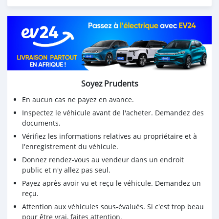
👉 Contactez moi vites si ce véhicule vous intéresse car
plusieurs personnes ont également manifester leur
intérêt pour cette même voiture .
Tél: +228 91371494
#drogba #toyota , #verso , #7place , #manuel , #corolla
, #lome , #port , #occasion , #auto
Soyez Prudents
En aucun cas ne payez en avance.
Inspectez le véhicule avant de l'acheter. Demandez des
documents.
Vérifiez les informations relatives au propriétaire et à
l'enregistrement du véhicule.
Donnez rendez-vous au vendeur dans un endroit
public et n'y allez pas seul.
Payez après avoir vu et reçu le véhicule. Demandez un
reçu.
Attention aux véhicules sous-évalués. Si c'est trop beau
pour être vrai, faites attention.