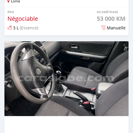
Lomé
PRIX
KILOMÉTRAGE
Négociable
53 000 KM
3 L
(Essence)
Manuelle
Publié il y a plus d'un an