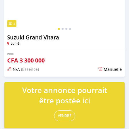
4
Suzuki Grand Vitara
Lomé
PRIX
CFA
3 300 000
N/A
(Essence)
Manuelle
Publié il y a presque 3 ans
Votre annonce pourrait
être postée ici
VENDRE