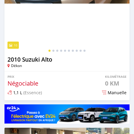
10
2010 Suzuki Alto
Dékon
PRIX
KILOMÉTRAGE
Négociable
0 KM
1,1 L
(Essence)
Manuelle
Publié il y a 9 mois