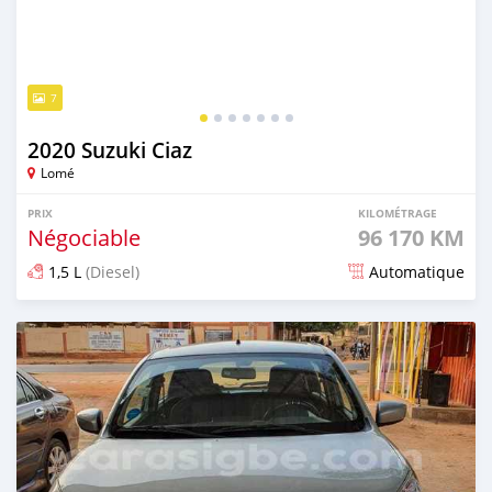
7
2020 Suzuki Ciaz
Lomé
PRIX
KILOMÉTRAGE
Négociable
96 170 KM
1,5 L
(Diesel)
Automatique
Publié il y a plus d'un an