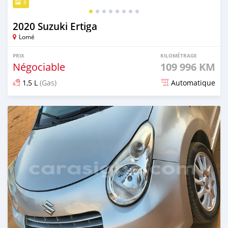
8
2020 Suzuki Ertiga
Lomé
PRIX
KILOMÉTRAGE
Négociable
109 996 KM
1,5 L
(Gas)
Automatique
Publié il y a 8 mois