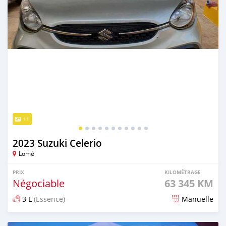
11
2023 Suzuki Celerio
Lomé
PRIX
KILOMÉTRAGE
Négociable
63 345 KM
3 L
(Essence)
Manuelle
Publié il y a plus d'un an