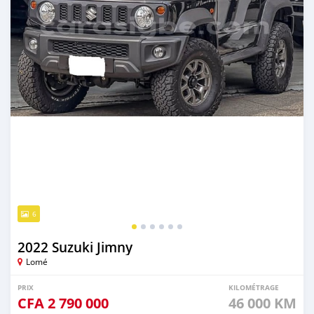
6
2022 Suzuki Jimny
Lomé
PRIX
KILOMÉTRAGE
CFA
2 790 000
46 000 KM