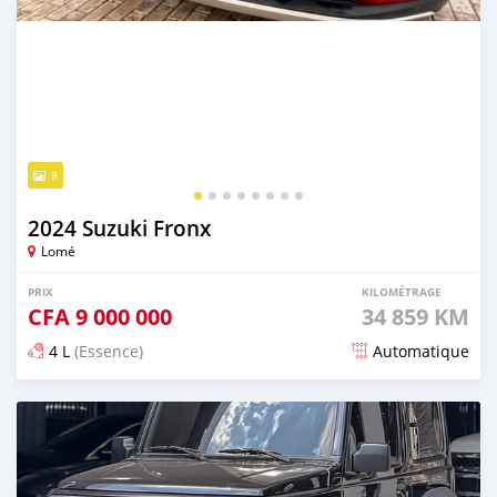
8
2024 Suzuki Fronx
Lomé
PRIX
KILOMÉTRAGE
CFA
9 000 000
34 859 KM
4 L
(Essence)
Automatique
Publié il y a environ un mois