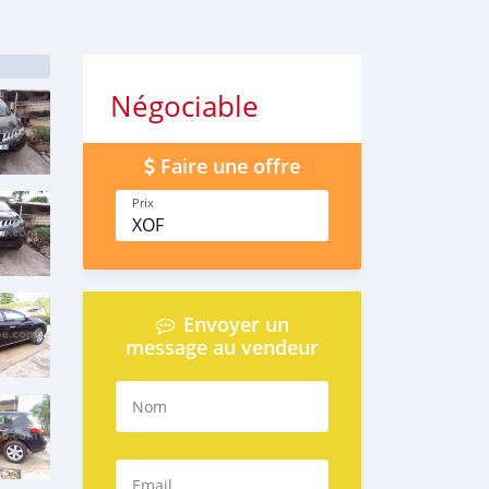
Négociable
Faire une offre
Prix
XOF
Envoyer un
message au vendeur
Nom
Email