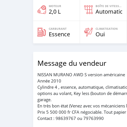
MOTEUR
BOÎTE DE VITESSES
2,0 L
Automatiqu
CARBURANT
CLIMATISATION
Essence
Oui
Message du vendeur
NISSAN MURANO AWD S version américaine
Année 2010
Cylindre 4 , essence, automatique, climatisati
options au volant, Key less (bouton de démarr
garage.
En très bon état (Venez avec vos mécaniciens l
Prix 5 500 000 fr CFA négociable. Tout papier 
Contact : 98639767 ou 79763990