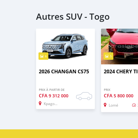
Autres SUV - Togo
6
5
2026 CHANGAN CS75
2024 CHERY T
PRIX À PARTIR DE
PRIX
CFA
CFA
9 312 000
5 800 000
Kpagoud
Lomé