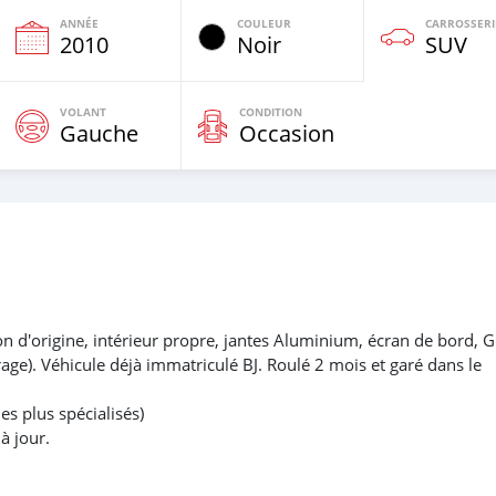
ANNÉE
COULEUR
CARROSSERI
e
2010
Noir
SUV
VOLANT
CONDITION
Gauche
Occasion
on d'origine, intérieur propre, jantes Aluminium, écran de bord, G
age). Véhicule déjà immatriculé BJ. Roulé 2 mois et garé dans le
es plus spécialisés)
à jour.