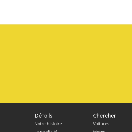
Détails
Chercher
Notre histoire
Voitures
La publicité
Motos