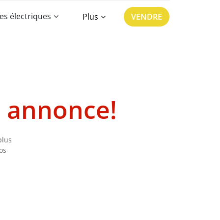
es électriques
Plus
VENDRE
e annonce!
plus
os