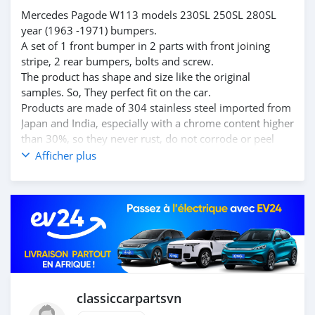
Mercedes Pagode W113 models 230SL 250SL 280SL
year (1963 -1971) bumpers.
A set of 1 front bumper in 2 parts with front joining
stripe, 2 rear bumpers, bolts and screw.
The product has shape and size like the original
samples. So, They perfect fit on the car.
Products are made of 304 stainless steel imported from
Japan and India, especially with a chrome content higher
than 30%, so they never rust, do not corrode or peel
over time.
Afficher plus
Polished product – with a perfect shine (like chrome).
This is the perfect replacement.
Please visit the link:
classiccarpartsvn.com/product/mercedes-pagode-
w113-1963-1971-bumpers/
If you need all parts for any classic car, please contact
me.
Web: classiccarpartsvn.com
Email: info@classiccarpartsvn.com
classiccarpartsvn
Fanpage: facebook.com/profile.php?