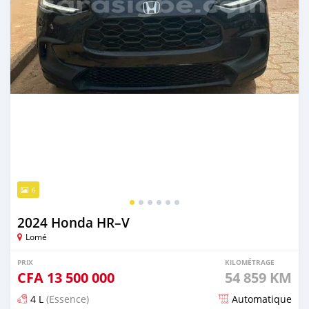
6
2024 Honda HR–V
Lomé
PRIX
KILOMÉTRAGE
CFA
13 500 000
54 859 KM
4 L
(Essence)
Automatique