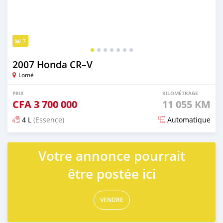
7
2007 Honda CR–V
Lomé
PRIX
KILOMÉTRAGE
CFA
3 700 000
11 055 KM
4 L
(Essence)
Automatique
Publié il y a 2 mois
Votre annonce pourrait
être postée ici
VENDRE