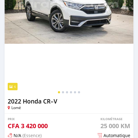
6
2022 Honda CR–V
Lomé
PRIX
KILOMÉTRAGE
CFA
3 420 000
25 000 KM
N/A
(Essence)
Automatique