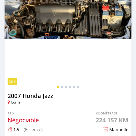
6
2007 Honda Jazz
Lomé
PRIX
KILOMÉTRAGE
Négociable
224 157 KM
1,5 L
(Essence)
Manuelle