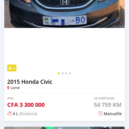
4
2015 Honda Civic
Lomé
PRIX
KILOMÉTRAGE
CFA
3 300 000
54 759 KM
4 L
(Essence)
Manuelle
Publié il y a environ 2 mois