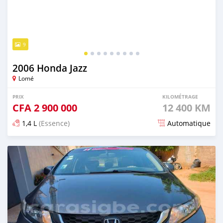
9
2006 Honda Jazz
Lomé
PRIX
KILOMÉTRAGE
CFA
2 900 000
12 400 KM
1,4 L
(Essence)
Automatique
Publié il y a environ un mois