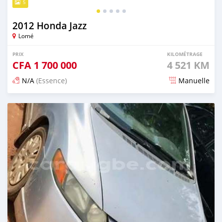
5
2012 Honda Jazz
Lomé
PRIX
KILOMÉTRAGE
CFA
1 700 000
4 521 KM
N/A
(Essence)
Manuelle
Publié il y a 27 jours