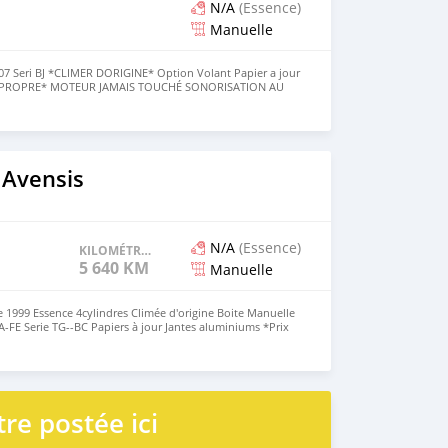
N/A
(Essence)
Manuelle
 Seri BJ *CLIMER DORIGINE* Option Volant Papier a jour
 PROPRE* MOTEUR JAMAIS TOUCHÉ SONORISATION AU
 REVOIR*💵💵 +228 93459431
 Avensis
N/A
(Essence)
KILOMÉTRAGE
5 640 KM
Manuelle
999 Essence 4cylindres Climée d'origine Boite Manuelle
A-FE Serie TG--BC Papiers à jour Jantes aluminiums *Prix
ECT* 🚘+228 93459431
re postée ici