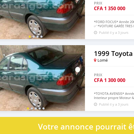
PRIX
CFA
1 350 000
*FORD FOCUS* Année 2007
✅ *VOITURE GARÉE TRES
TOP🔥 *PRIX: 1.350 000 A
Publié il y a 3 jours
1999 Toyota
Lomé
PRIX
CFA
1 300 000
*TOYOTA AVENSIS* Année 1
Interieur propre Moteur 4
1.300.000* *PRODUIT DIR
Publié il y a 3 jours
Votre annonce pourrait êt