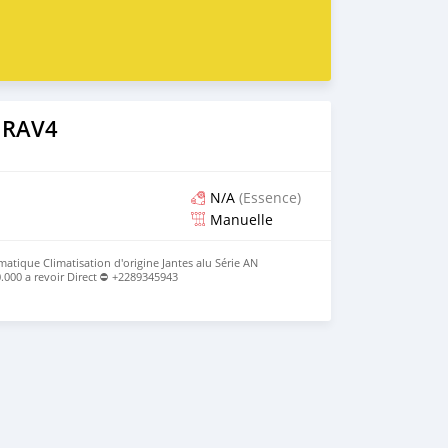
 RAV4
N/A
(Essence)
Manuelle
tique Climatisation d'origine Jantes alu Série AN
0.000 a revoir Direct ⛔ +2289345943