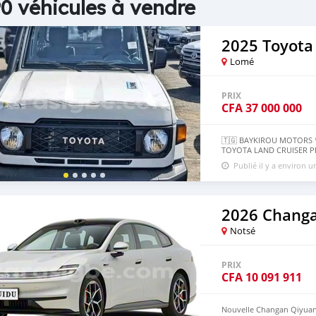
0 véhicules à vendre
2025 Toyota
Lomé
PRIX
CFA
37 000 000
🇹🇬 BAYKIROU MOTORS 📞
TOYOTA LAND CRUISER PIC
Diesel ⚙️ Boîte manuelle 
Publié il y a environ 
sans douane) ✅ Véhicule 
entreprise. 📞 Contactez-
2026 Chang
Notsé
PRIX
CFA
10 091 911
Nouvelle Changan Qiyuan 