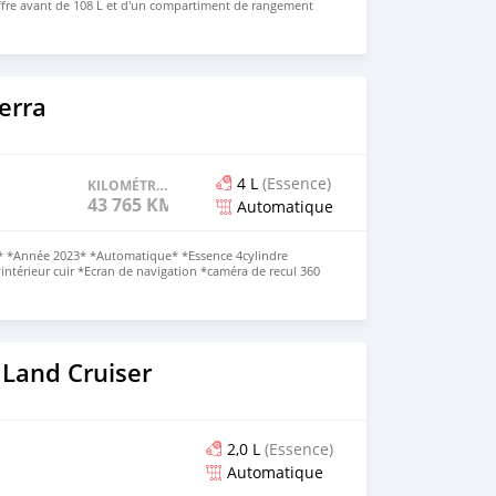
ffre avant de 108 L et d'un compartiment de rangement
ement doté de série d'un système de conduite intelligente
ons haut de gamme peuvent être équipées en option d'un
+ 11 caméras + 12 capteurs à ultrasons + 3 radars à ondes
icule vous intéresse et que vous souhaitez l'acheter,
te Web : https://www.huiduauto.com/ WhatsApp : +86 181
erra
4 L
(Essence)
KILOMÉTRAGE
43 765 KM
Automatique
*Année 2023* *Automatique* *Essence 4cylindre
*intérieur cuir *Ecran de navigation *caméra de recul 360
ue et assurance BT *deja dédouaner* Prix : 25 million
00228 92 89 92 24 #market228 #GMC #GMCSierra
 Land Cruiser
2,0 L
(Essence)
Automatique