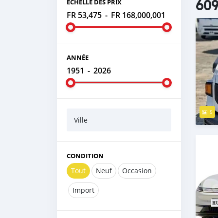
609
ÉCHELLE DES PRIX
FR 53,475
-
FR 168,000,001
ANNÉE
1951
-
2026
5
Ville
CONDITION
Tout
Neuf
Occasion
Import