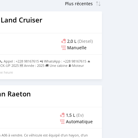
 Land Cruiser
2,0 L
(Diesel)
Manuelle
 Appel : +228 98167615 📲 WhatsApp : +228 98167615 🔥
K-UP 2025 🆕 Année : 2025 🚚 Une cabine ⛽ Moteur
 Dossier disponible en main 💰 Prix : 37.000.000 FCFA HT(
une heure
neuf — idéal pour usage professionnel, chantier ou
nous pour plus d'informations.
an Raeton
1,5 L
(Ev)
Automatique
A06 à vendre. Ce véhicule est équipé d'un hayon, d'un