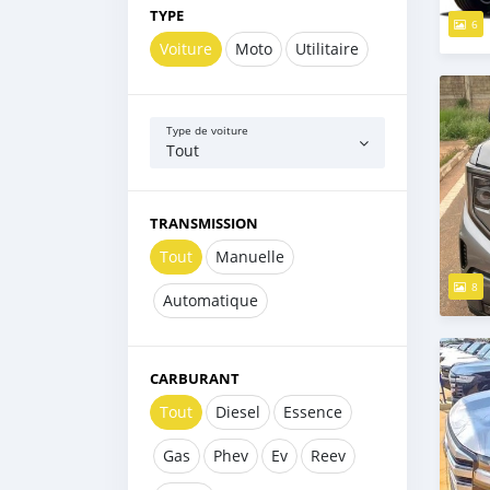
TYPE
6
Voiture
Moto
Utilitaire
Type de voiture
Tout
TRANSMISSION
Tout
Manuelle
8
Automatique
CARBURANT
Tout
Diesel
Essence
Gas
Phev
Ev
Reev