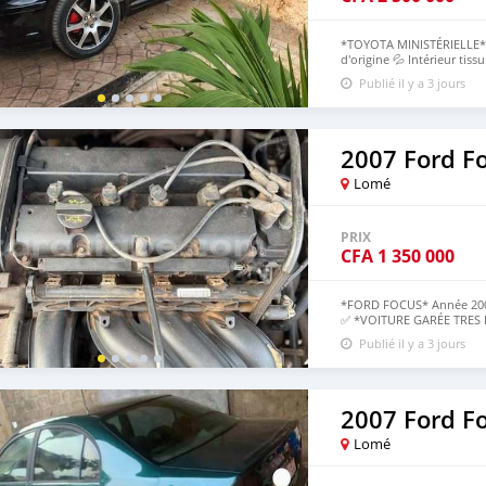
*TOYOTA MINISTÉRIELLE* A
d'origine 💦 Intérieur tiss
pour raison de voyage +
Publié il y a 3 jours
2007 Ford F
Lomé
PRIX
CFA
1 350 000
*FORD FOCUS* Année 2007
✅ *VOITURE GARÉE TRES
TOP🔥 *PRIX: 1.350 000 A
Publié il y a 3 jours
2007 Ford F
Lomé