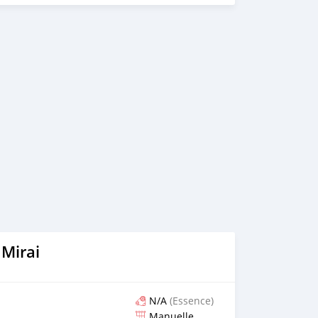
 Mirai
N/A
(Essence)
Manuelle