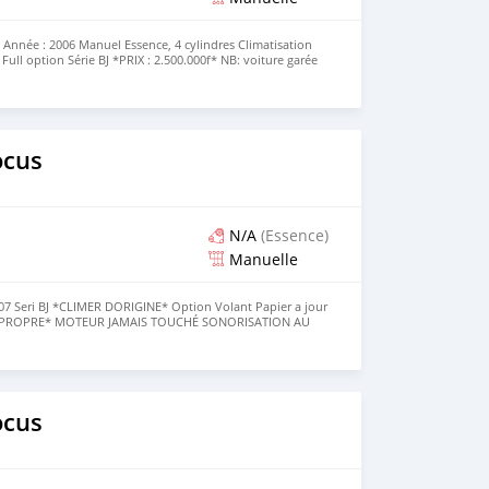
nnée : 2006 Manuel Essence, 4 cylindres Climatisation
u Full option Série BJ *PRIX : 2.500.000f* NB: voiture garée
22893459431
ocus
N/A
(Essence)
Manuelle
 Seri BJ *CLIMER DORIGINE* Option Volant Papier a jour
 PROPRE* MOTEUR JAMAIS TOUCHÉ SONORISATION AU
 REVOIR*💵💵 +228 93459431
ocus