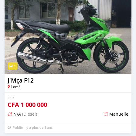
1
J'Mça F12
Lomé
PRIX
CFA
1 000 000
N/A
(Diesel)
Manuelle
Publié il y a plus de 8 ans