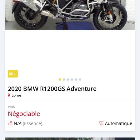
6
2020 BMW R1200GS Adventure
Lomé
PRIX
Négociable
N/A
(Essence)
Automatique
Publié il y a environ 6 ans