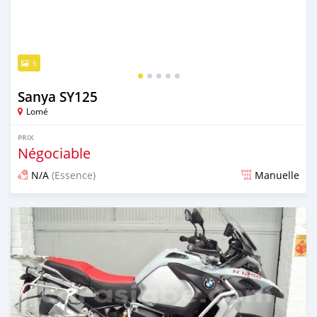
5
Sanya SY125
Lomé
PRIX
Négociable
N/A
(Essence)
Manuelle
Publié il y a plus de 4 ans