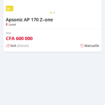
2
Apsonic AP 170 Z–one
Lomé
PRIX
CFA
600 000
N/A
(Diesel)
Manuelle
Publié il y a plus de 8 ans