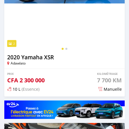
2
2020 Yamaha XSR
Adawlato
PRIX
KILOMÉTRAGE
CFA
2 300 000
7 700 KM
10 L
(Essence)
Manuelle
Publié il y a plus de 2 ans