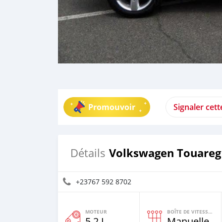
Promouvoir
Signaler cet
Volkswagen Touareg
Détails
+23767 592 8702
MOTEUR
BOÎTE DE VITESSES
5,2 L
Manuelle