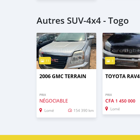
Autres SUV‒4x4 - Togo
11
3
2006 GMC TERRAIN
TOYOTA RAV4
PRIX
PRIX
NÉGOCIABLE
CFA
1 450 000
Lomé
Lomé
154 390 km