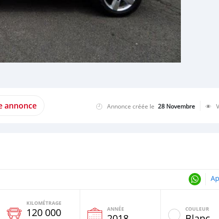
te annonce
Annonce créée le
28 Novembre
Ap
KILOMÉTRAGE
ANNÉE
COULEUR
120 000
2018
Blanc