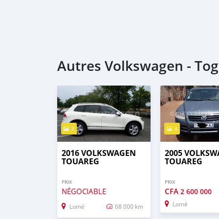
Autres Volkswagen - To
3
4
2016 VOLKSWAGEN
2005 VOLKS
TOUAREG
TOUAREG
PRIX
PRIX
NÉGOCIABLE
CFA
2 600 000
Lomé
Lomé
68 000 km