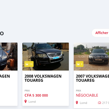
go
Afficher
10
3
WAGEN
2008 VOLKSWAGEN
2007 VOLKSWAG
TOUAREG
TOUAREG
PRIX
PRIX
CFA
NÉGOCIABLE
5 300 000
Lomé
Lomé
217 