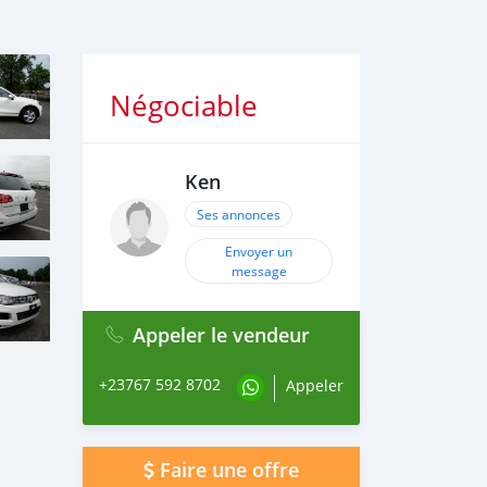
Négociable
Ken
Ses annonces
Envoyer un
message
Appeler le vendeur
+23767 592 8702
Appeler
Faire une offre