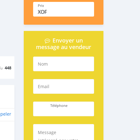
Prix
XOF
Envoyer un
message au vendeur
Nom
Vu
448
Email
Téléphone
peler
Message