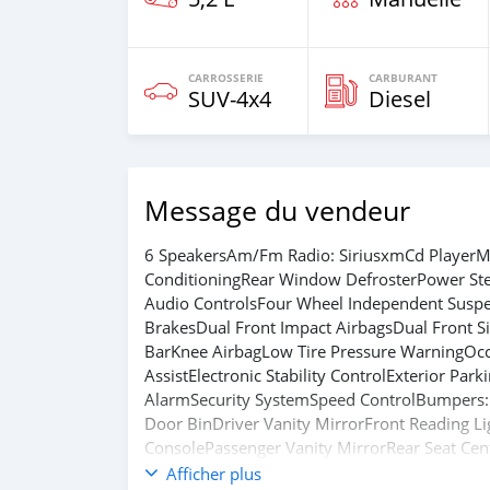
CARROSSERIE
CARBURANT
SUV‒4x4
Diesel
Message du vendeur
6 SpeakersAm/Fm Radio: SiriusxmCd Player
ConditioningRear Window DefrosterPower St
Audio ControlsFour Wheel Independent Suspe
BrakesDual Front Impact AirbagsDual Front 
BarKnee AirbagLow Tire Pressure WarningOcc
AssistElectronic Stability ControlExterior Pa
AlarmSecurity SystemSpeed ControlBumpers:
Door BinDriver Vanity MirrorFront Reading L
ConsolePassenger Vanity MirrorRear Seat Cen
WheelTrip ComputerFront Bucket SeatsFront C
Afficher plus