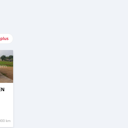
 plus
EN
000 km