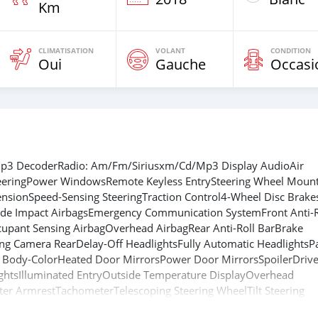
Km
CLIMATISATION
VOLANT
CONDITION
Oui
Gauche
Occasi
Mp3 DecoderRadio: Am/Fm/Siriusxm/Cd/Mp3 Display AudioAir
eeringPower WindowsRemote Keyless EntrySteering Wheel Moun
nsionSpeed-Sensing SteeringTraction Control4-Wheel Disc Brak
Side Impact AirbagsEmergency Communication SystemFront Anti-R
upant Sensing AirbagOverhead AirbagRear Anti-Roll BarBrake
rking Camera RearDelay-Off HeadlightsFully Automatic HeadlightsP
 Body-ColorHeated Door MirrorsPower Door MirrorsSpoilerDrive
ightsIlluminated EntryOutside Temperature DisplayOverhead
ter ArmrestTachometerTelescoping Steering WheelTilt Steering
enter ArmrestSplit