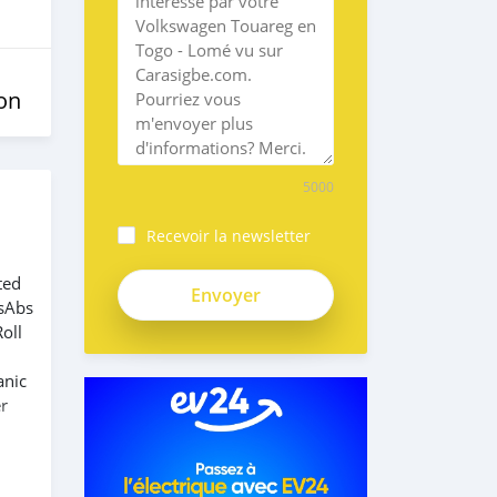
on
5000
Recevoir la newsletter
ted
esAbs
oll
anic
r