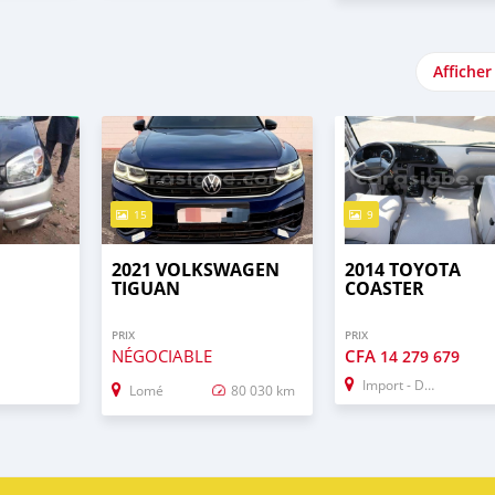
Afficher
15
9
2021 VOLKSWAGEN
2014 TOYOTA
TIGUAN
COASTER
PRIX
PRIX
NÉGOCIABLE
CFA
14 279 679
Import - Dubai
Lomé
80 030 km