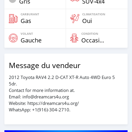
Gris
SUV‒4x4
CARBURANT
CLIMATISATION
Gas
Oui
VOLANT
CONDITION
Gauche
Occasion
Message du vendeur
2012 Toyota RAV4 2.2 D-CAT XT-R Auto 4WD Euro 5
5dr.
Contact for more information at.
Email: info@dreamcars4u.org
Website: https://dreamcars4u.org/
WhatsApp: ‪+1(916)-304-2710‬.