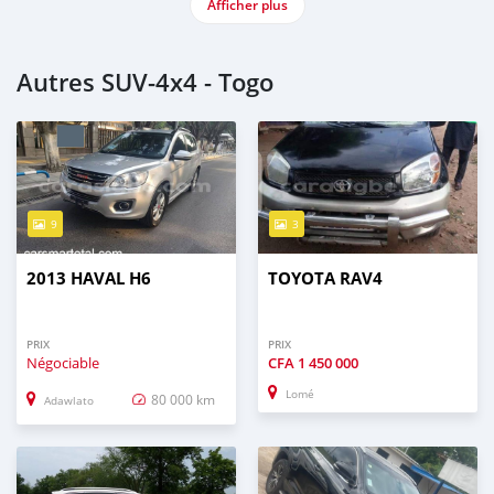
Afficher plus
Autres SUV‒4x4 - Togo
9
3
2013 HAVAL H6
TOYOTA RAV4
PRIX
PRIX
Négociable
CFA
1 450 000
Lomé
80 000 km
Adawlato