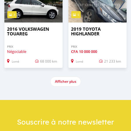
3
5
2016 VOLKSWAGEN
2019 TOYOTA
TOUAREG
HIGHLANDER
PRIX
PRIX
Négociable
CFA
10 000 000
68 000 km
21 233 km
Lomé
Lomé
Afficher plus
Souscrire à notre newsletter