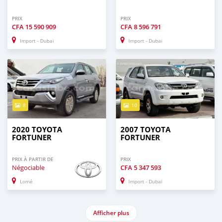
PRIX
PRIX
CFA
15 590 909
CFA
8 596 791
Import - Dubai
Import - Dubai
8
10
2020 TOYOTA
2007 TOYOTA
FORTUNER
FORTUNER
PRIX À PARTIR DE
PRIX
Négociable
CFA
5 347 593
Lomé
Import - Dubai
Afficher plus