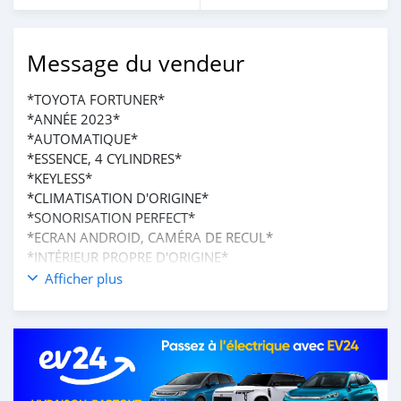
Message du vendeur
*TOYOTA FORTUNER*
*ANNÉE 2023*
*AUTOMATIQUE*
*ESSENCE, 4 CYLINDRES*
*KEYLESS*
*CLIMATISATION D'ORIGINE*
*SONORISATION PERFECT*
*ECRAN ANDROID, CAMÉRA DE RECUL*
*INTÉRIEUR PROPRE D'ORIGINE*
*INTÉRIEUR TISSU PROPRE*
Afficher plus
*VOITURE ETAT 💯/💯*
*KILOMÉTRAGE : 000KM*
_*PRIX HT : 43.000.000 F CFA*_