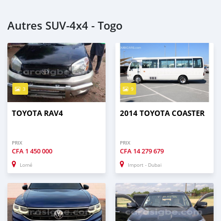
Autres SUV‒4x4 - Togo
3
9
TOYOTA RAV4
2014 TOYOTA COASTER
PRIX
PRIX
CFA
1 450 000
CFA
14 279 679
Lomé
Import - Dubai