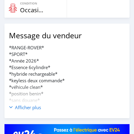
CONDITION
Occasion
Message du vendeur
*RANGE-ROVER*
*SPORT*
*Année 2026*
*Essence 6cylindre*
*hybride rechargeable*
*keyless deux commande*
*véhicule clean*
*position benin*
*sans douane*
Prix: 80 millions
Afficher plus
0022892612486