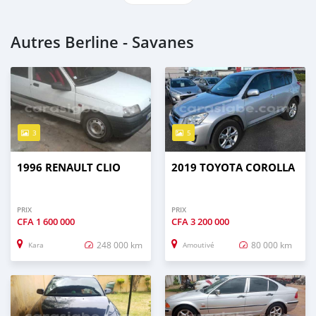
Autres Berline - Savanes
3
5
1996 RENAULT CLIO
2019 TOYOTA COROLLA
PRIX
PRIX
CFA
1 600 000
CFA
3 200 000
248 000 km
80 000 km
Kara
Amoutivé