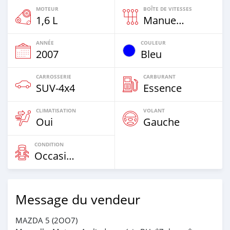
MOTEUR
BOÎTE DE VITESSES
1,6 L
Manuelle
ANNÉE
COULEUR
2007
Bleu
CARROSSERIE
CARBURANT
SUV‒4x4
Essence
CLIMATISATION
VOLANT
Oui
Gauche
CONDITION
Occasion
Message du vendeur
MAZDA 5 (2OO7)