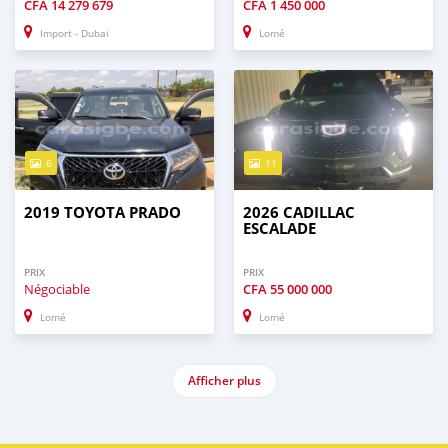
CFA
14 279 679
CFA
1 450 000
Import - Dubai
Lomé
6
11
2019 TOYOTA PRADO
2026 CADILLAC
ESCALADE
PRIX
PRIX
Négociable
CFA
55 000 000
Lomé
Lomé
Afficher plus