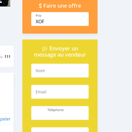
Faire une offre
Prix
XOF
Envoyer un
message au vendeur
Vu
111
Nom
Email
Téléphone
peler