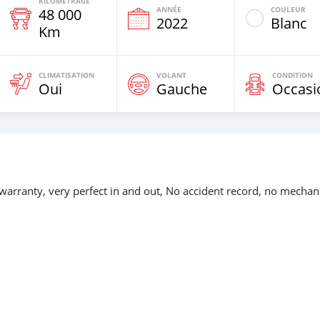
KILOMÉTRAGE
ANNÉE
COULEUR
48 000
e
2022
Blanc
Km
CLIMATISATION
VOLANT
CONDITION
Oui
Gauche
Occasi
warranty, very perfect in and out, No accident record, no mechan