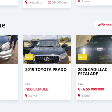
Lomé
Adawlato
39 000 km
me
Afficher
6
11
2019 TOYOTA PRADO
2026 CADILLAC
ESCALADE
PRIX
PRIX
NÉGOCIABLE
CFA
55 000 000
Lomé
Lomé