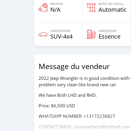
MOTEUR
BOÎTE DE VITESSES
N/A
Automatiqu
CARROSSERIE
CARBURANT
SUV‒4x4
Essence
Message du vendeur
2022 Jeep Wrangler is in good condition with 
problem very clean like brand new car.
We have Both LHD and RHD.
Price: $6,500 USD
WHATSAPP NUMBER: +13172236827
CONTACT EMAIL: lucansachezs@hotmail.com