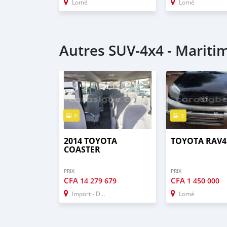
Lomé
Lomé
Autres SUV‒4x4 - Mariti
9
3
2014 TOYOTA
TOYOTA RAV4
COASTER
PRIX
PRIX
CFA
CFA
14 279 679
1 450 000
Import - Dubai
Lomé