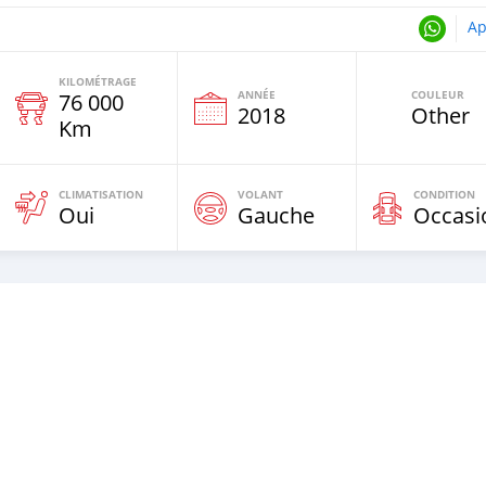
Ap
KILOMÉTRAGE
ANNÉE
COULEUR
76 000
e
2018
Other
Km
CLIMATISATION
VOLANT
CONDITION
Oui
Gauche
Occasi