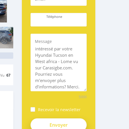
Téléphone
Message
Vu
67
5000
Recevoir la newsletter
caMNPYDsLcMHo1c99YX-