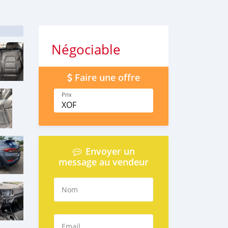
Négociable
Faire une offre
Prix
XOF
Envoyer un
message au vendeur
Nom
Email