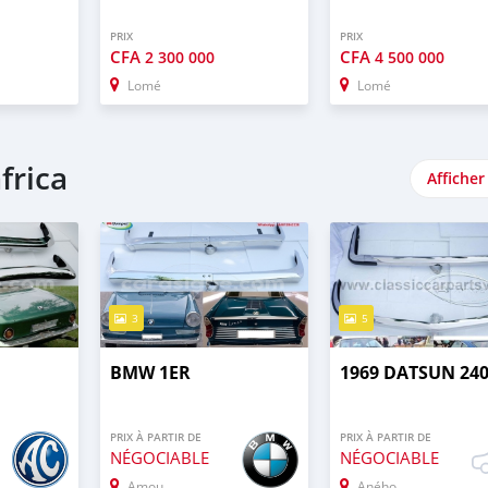
PRIX
PRIX
CFA
CFA
2 300 000
4 500 000
Lomé
Lomé
frica
Afficher
3
5
BMW 1ER
1969 DATSUN 24
PRIX À PARTIR DE
PRIX À PARTIR DE
NÉGOCIABLE
NÉGOCIABLE
Amoutivé
Aného