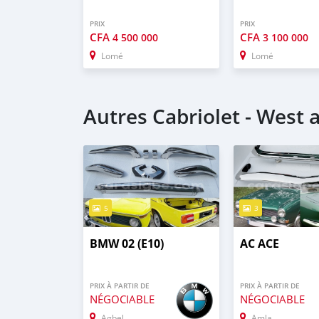
PRIX
PRIX
CFA
CFA
4 500 000
3 100 000
Lomé
Lomé
Autres Cabriolet - West a
5
3
BMW 02 (E10)
AC ACE
PRIX À PARTIR DE
PRIX À PARTIR DE
NÉGOCIABLE
NÉGOCIABLE
Agbelouve
Amlame