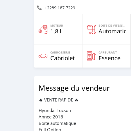
+2289 187 7229
MOTEUR
BOÎTE DE VITESSES
1,8 L
Automatiqu
CARROSSERIE
CARBURANT
Cabriolet
Essence
Message du vendeur
🔥 VENTE RAPIDE 🔥
Hyundai Tucson
Annee 2018
Boite automatique
Full Option