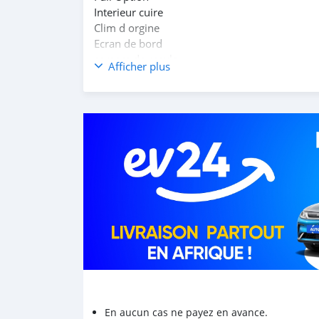
Interieur cuire
Clim d orgine
Ecran de bord
camera de recule
Afficher plus
Toit Panoramique
Moteur Essence
4cylindre
Jantes Alu
Serie BR
Papiers a jours
Prix: *7.900.000cfa*
NB: Véhicule en super État
EN MAINS ✋
En aucun cas ne payez en avance.