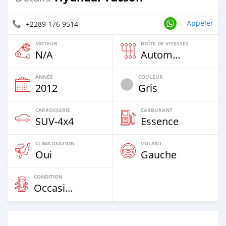
Appeler
+2289 176 9514
MOTEUR
BOÎTE DE VITESSES
N/A
Automatique
ANNÉE
COULEUR
2012
Gris
CARROSSERIE
CARBURANT
SUV‒4x4
Essence
CLIMATISATION
VOLANT
Oui
Gauche
CONDITION
Occasion