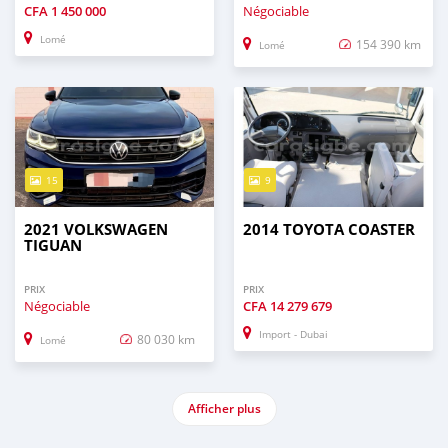
CFA
1 450 000
Négociable
Lomé
154 390 km
Lomé
15
9
2021 VOLKSWAGEN
2014 TOYOTA COASTER
TIGUAN
PRIX
PRIX
Négociable
CFA
14 279 679
Import - Dubai
80 030 km
Lomé
Afficher plus