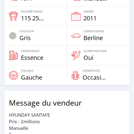
KILOMÉTRAGE
ANNÉE
115 258 Km
2011
COULEUR
CARROSSERIE
Gris
Berline
CARBURANT
CLIMATISATION
Essence
Oui
VOLANT
CONDITION
Gauche
Occasion
Message du vendeur
HYUNDAY SANTAFE
Prix : 2millions
Manuelle