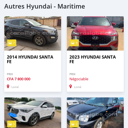
Autres Hyundai - Maritime
7
9
2014 HYUNDAI SANTA
2023 HYUNDAI SANTA
FE
FE
PRIX
PRIX
CFA
7 800 000
Négociable
Lomé
Lomé
5
2