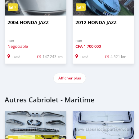
5
5
2004 HONDA JAZZ
2012 HONDA JAZZ
PRIX
PRIX
Négociable
CFA
1 700 000
147 243 km
4 521 km
Lomé
Lomé
Afficher plus
Autres Cabriolet - Maritime