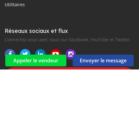
Utilitaires
Réseaux sociaux et flux
Connectez-vous avec nous sur Facebook, YouTube et Twitter.
Appeler le vendeur
Envoyer le message
Souscrire à la newsletter
aux alertes Email et SMS
2016-2026 Tous droits réservés. Carasigbe.com fait partie de
, premiers sites d'annonces automobiles en