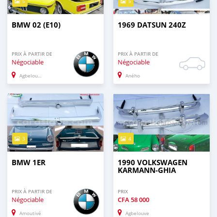
5
5
BMW 02 (E10)
1969 DATSUN 240Z
PRIX À PARTIR DE
PRIX À PARTIR DE
Négociable
Négociable
Agbelouve
Aného
3
4
BMW 1ER
1990 VOLKSWAGEN
KARMANN-GHIA
PRIX À PARTIR DE
PRIX
Négociable
CFA
58 000
Amoutivé
Agbelouve