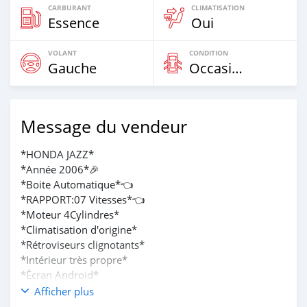
CARBURANT
CLIMATISATION
Essence
Oui
VOLANT
CONDITION
Gauche
Occasion
Message du vendeur
*HONDA JAZZ*
*Année 2006*🎉
*Boite Automatique*👈
*RAPPORT:07 Vitesses*👈
*Moteur 4Cylindres*
*Climatisation d'origine*
*Rétroviseurs clignotants*
*Intérieur très propre*
*Écran Android*
*Caméra de recule*
Afficher plus
*Jantes aluminium*