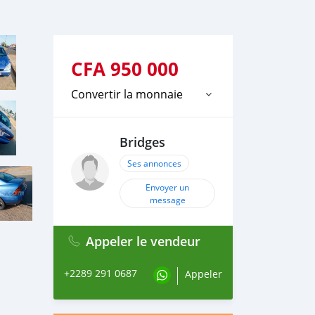
CFA
950 000
Convertir la monnaie
Bridges
Ses annonces
Envoyer un
message
Appeler le vendeur
+2289 291 0687
Appeler