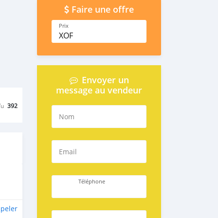
Faire une offre
Prix
XOF
Envoyer un
message au vendeur
Vu
392
Nom
Email
Téléphone
peler