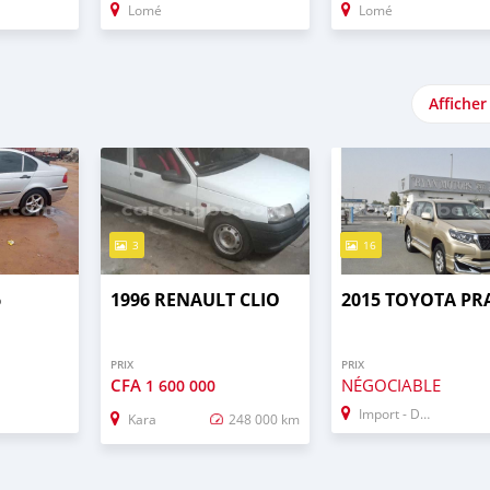
Lomé
Lomé
Afficher
3
16
6
1996 RENAULT CLIO
2015 TOYOTA P
PRIX
PRIX
CFA
NÉGOCIABLE
1 600 000
Import - Dubai
Kara
248 000 km