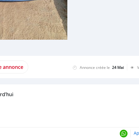
te annonce
Annonce créée le
24 Mai
rd'hui
Ap