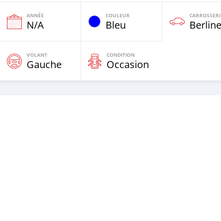
ANNÉE
COULEUR
CARROSSERI
N/A
Bleu
Berlin
VOLANT
CONDITION
Gauche
Occasion