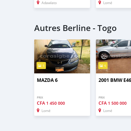
Adawlato
Lomé
Autres Berline - Togo
5
6
MAZDA 6
2001 BMW E4
PRIX
PRIX
CFA
CFA
1 450 000
1 500 000
Lomé
Lomé