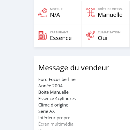
MOTEUR
BOÎTE DE VITESSES
N/A
Manuelle
CARBURANT
CLIMATISATION
Essence
Oui
Message du vendeur
Ford Focus berline
Année 2004
Boite Manuelle
Essence 4cylindres
Clime d'origine
Série AX
Intérieur propre
Écran multimédia