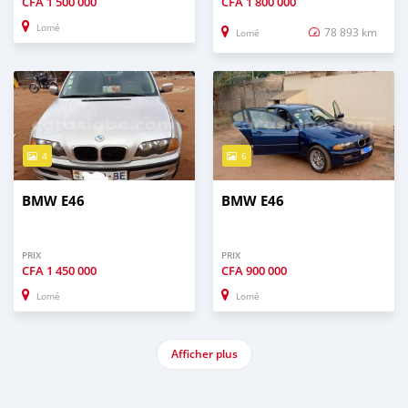
CFA
1 500 000
CFA
1 800 000
Lomé
78 893 km
Lomé
4
6
BMW E46
BMW E46
PRIX
PRIX
CFA
1 450 000
CFA
900 000
Lomé
Lomé
Afficher plus