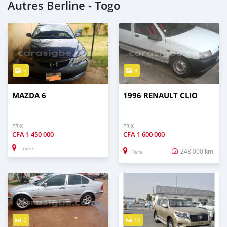
Autres Berline - Togo
5
3
MAZDA 6
1996 RENAULT CLIO
PRIX
PRIX
CFA
1 450 000
CFA
1 600 000
Lomé
248 000 km
Kara
6
16