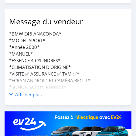
Message du vendeur
*BMW E46 ANACONDA*
*MODEL SPORT*
*Année 2000*
*MANUEL*
*ESSENCE 4 CYLINDRES*
*CLIMATISATION D'ORIGINE*
*VISITE ✅ ASSURANCE ✅ TVM ✅*
*ECRAN ANDROID ET CAMÉRA RECUL*
*SONORISATION PERFECT*
*DÉMARRAGE KEY*
Afficher plus
*INTÉRIEUR SEMI TISSU PROPRE*
*5 PLACES*
*Serie TG---------en cour*
_*PRIX : 2.400.000 F CFA*_