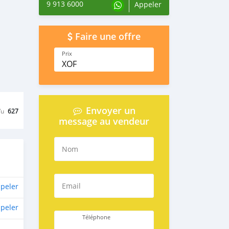
9 913 6000
Appeler
Faire une offre
Prix
XOF
Envoyer un
Vu
627
message au vendeur
Nom
Email
peler
peler
Téléphone