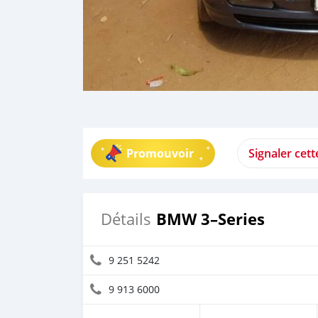
Promouvoir
Signaler cet
BMW 3–Series
Détails
9 251 5242
9 913 6000