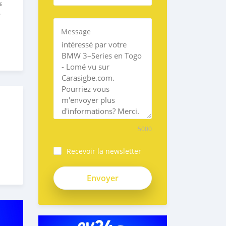
E
e
Message
5000
Recevoir la newsletter
caMNPYDsLcMHo1c99YX-