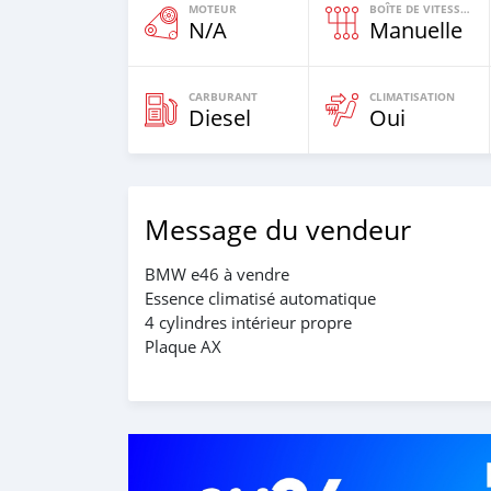
MOTEUR
BOÎTE DE VITESSES
N/A
Manuelle
CARBURANT
CLIMATISATION
Diesel
Oui
Message du vendeur
BMW e46 à vendre
Essence climatisé automatique
4 cylindres intérieur propre
Plaque AX