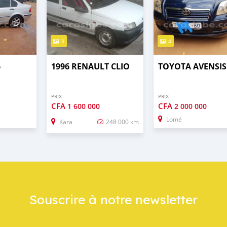
3
4
6
1996 RENAULT CLIO
TOYOTA AVENSIS
PRIX
PRIX
CFA
CFA
1 600 000
2 000 000
Lomé
Kara
248 000 km
Souscrire à notre newsletter