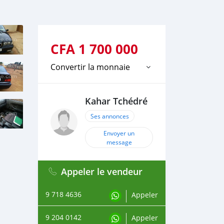
CFA
1 700 000
Convertir la monnaie
Kahar Tchédré
Ses annonces
Envoyer un
message
Appeler le vendeur
9 718 4636
Appeler
9 204 0142
Appeler