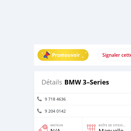
Promouvoir
Signaler cet
BMW 3–Series
Détails
9 718 4636
9 204 0142
MOTEUR
BOÎTE DE VITESSES
N/A
Manuelle