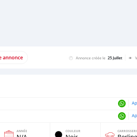
te annonce
Annonce créée le
25 Juillet
Ap
Ap
ANNÉE
COULEUR
CARROSSERI
N/A
Noir
Berlin