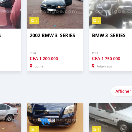
7
2
S
2002 BMW 3–SERIES
BMW 3–SERIES
PRIX
PRIX
CFA
CFA
1 200 000
1 750 000
Lomé
Adawlato
Afficher
4
3