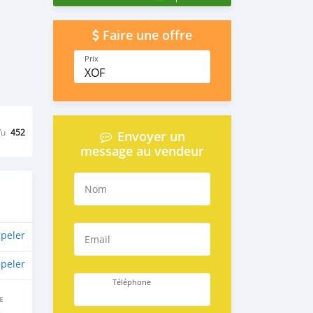
Faire une offre
Prix
XOF
Vu
452
Envoyer un
message au vendeur
Nom
peler
Email
peler
Téléphone
E
e