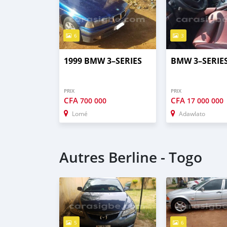
6
3
1999 BMW 3–SERIES
BMW 3–SERIE
PRIX
PRIX
CFA
CFA
700 000
17 000 000
Lomé
Adawlato
Autres Berline - Togo
5
6