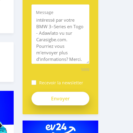
Message
5000
Recevoir la newsletter
xidr-
ceiA4yQzQUfcd1K