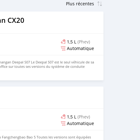
an CX20
1,5 L
(Phev)
Automatique
angan Deepal S07 Le Deepal S07 est le seul véhicule de sa
office sur toutes ses versions du système de conduite
kun ADS SE. Son habitacle adopte une console centrale
 un concept de design inspiré des yachts. Toutes les
une suspension adaptative variable qui ajuste en temps
nction des conditions de la route. Si vous êtes intéressé et
ule, rendez-vous vite sur notre site Web :
om/ Contact : +8619603846173
1,5 L
(Phev)
Automatique
au Fangchengbao Bao 5 Toutes les versions sont équipées