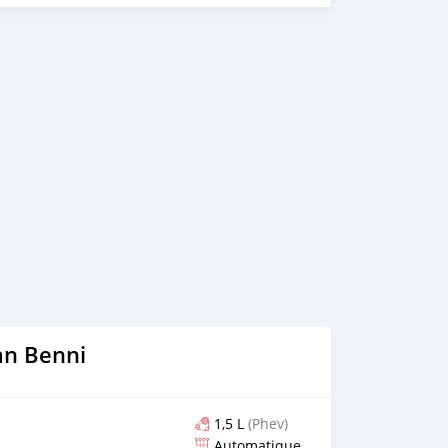
versions haut de gamme offrent des sièges avant à gravité
ilation, chauffage et massage. L’intérieur allie cuir à
e et placages en bois véritable, avec un éclairage
e sensation inégalée de luxe et de technologie. Si vous
tez l'acheter, veuillez visiter notre site Web :
om/ WhatsApp : +86 181 0033 3703
an Benni
1,5 L
(Phev)
Automatique