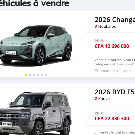
éhicules à vendre
2026 Chang
Noukafou
PRIX
CFA
12 696 000
Vente du tout nouveau Ch
catégorie à être équipé d'
intelligente Huawei Qian
Publié il y a 19 jours
suspendue enveloppante et
versions sont équipées d'
réel l'amortissement en fo
souhaitez acheter ce véhic
https://www.huiduauto.c
2026 BYD F5
Kouve
PRIX
CFA
22 830 300
En vente : le tout nouve