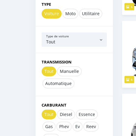
TYPE
6
Voiture
Moto
Utilitaire
Type de voiture
Tout
TRANSMISSION
Tout
Manuelle
6
Automatique
CARBURANT
Tout
Diesel
Essence
Gas
Phev
Ev
Reev