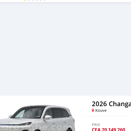
numérique futuriste. Les 
zéro avec fonctions de vent
texture Nappa, simili-sued
d’ambiance, pour créer un
aimez ce véhicule et souhai
https://www.huiduauto.c
2026 Chang
Kouve
PRIX
CFA
20 149 260