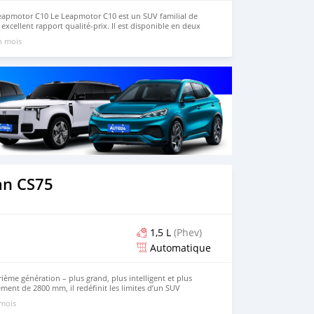
apmotor C10 Le Leapmotor C10 est un SUV familial de
excellent rapport qualité-prix. Il est disponible en deux
e et à autonomie étendue (range-extender). Il se distingue
un mois
 son espace généreux et ses équipements intelligents de
modèle et souhaitez acheter un véhicule Leapmotor,
nt sur notre site Web : https://www.huiduauto.com/
3703
an CS75
1,5 L
(Phev)
Automatique
me génération – plus grand, plus intelligent et plus
ent de 2800 mm, il redéfinit les limites d’un SUV
confort se rapprochent de ceux d’un SUV intermédiaire.
 mois
ntégré de 37 pouces de série vous plonge dans un habitacle